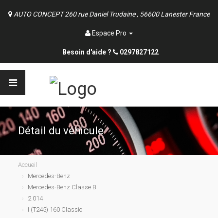
AUTO CONCEPT 260 rue Daniel Trudaine , 56600 Lanester France
Espace Pro
Besoin d'aide ?
0297827122
Détail du véhicule
Accueil
Mercedes-Benz
Mercedes-Benz Classe B
2 014
I (T245) 160 Classic